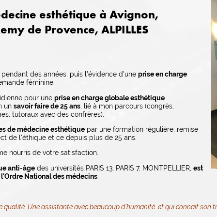
decine esthétique à Avignon,
Remy de Provence, ALPILLES
e pendant des années, puis l'évidence d'une
prise en charge
demande féminine.
otidienne pour une
prise en charge globale esthétique
on un
savoir faire de 25 ans
, lié à mon parcours (congrès,
es, tutoraux avec des confrères).
es de médecine esthétique
par une formation régulière, remise
ct de l'éthique et ce depuis plus de 25 ans.
e nourris de votre satisfaction.
e anti-âge
des universités PARIS 13, PARIS 7, MONTPELLIER,
est
e l'Ordre National des médecins
.
e qualité. Une assistante avec beaucoup d'humanité et qui connait son tr