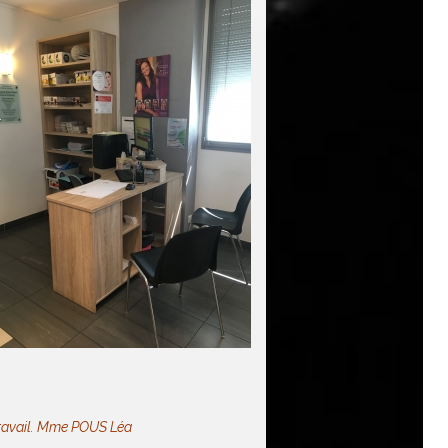
avail.
Mme POUS Léa