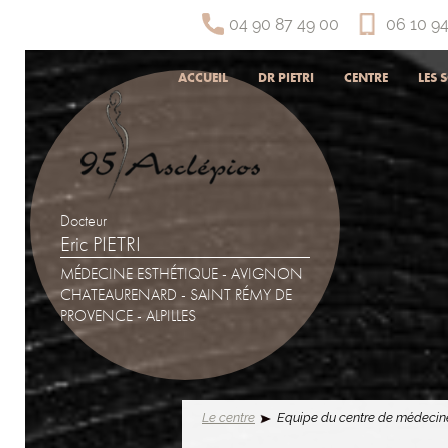
04 90 87 49 00
06 10 94
ACCUEIL
DR PIETRI
CENTRE
LES 
Docteur
Eric PIETRI
MÉDECINE ESTHÉTIQUE - AVIGNON
CHATEAURENARD - SAINT RÉMY DE
PROVENCE - ALPILLES
Le centre
Equipe du centre de médecine