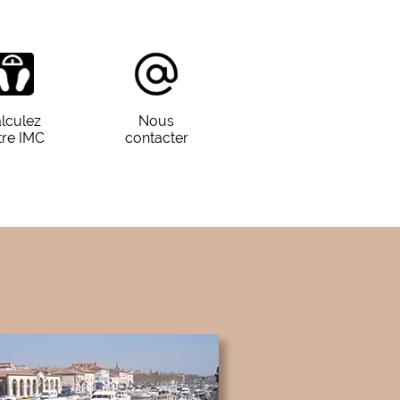
lculez
Nous
tre IMC
contacter