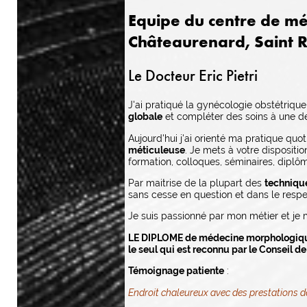
Equipe du centre de mé
Châteaurenard, Saint 
Le Docteur Eric Pietri
J'ai pratiqué la gynécologie obstétriqu
globale
et compléter des soins à une 
Aujourd'hui j'ai orienté ma pratique qu
méticuleuse
. Je mets à votre dispositi
formation, colloques, séminaires, diplôm
Par maitrise de la plupart des
techniqu
sans cesse en question et dans le respe
Je suis passionné par mon métier et je m
LE DIPLOME de médecine morphologiqu
le seul qui est reconnu par le Conseil d
Témoignage patiente
:
Endroit chaleureux avec des prestations d