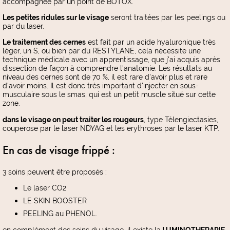
accompagnée par un point de BOTOX.
L
es petites ridules sur le visage
seront traitées par les peelings ou
par du laser.
L
e traitement des cernes
est fait par un acide hyaluronique très
léger, un S, ou bien par du RESTYLANE, cela nécessite une
technique médicale avec un apprentissage, que j'ai acquis après
dissection de façon à comprendre l'anatomie. Les résultats au
niveau des cernes sont de 70 %, il est rare d'avoir plus et rare
d'avoir moins. Il est donc très important d'injecter en sous-
musculaire sous le smas, qui est un petit muscle situé sur cette
zone.
dans le visage on peut traiter les rougeurs
, type Télengiectasies,
couperose par le laser NDYAG et les erythroses par le laser KTP.
En cas de visage frippé :
3 soins peuvent être proposés :
Le laser CO2
LE SKIN BOOSTER
PEELING au PHENOL.
en complément des soins du visage, il existe la
LUMINOTHERAPIE