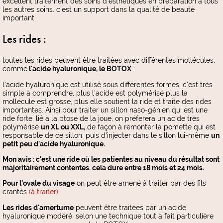
excellent traitement des soins d'esthétiques en préparation à tous
les autres soins. c'est un support dans la qualité de beauté
important.
Les rides :
toutes les rides peuvent être traitées avec différentes mollécules,
comme
l'acide hyaluronique, le BOTOX
:
l'acide hyaluronique est utilisé sous différentes formes, c'est très
simple à comprendre, plus l'acide est polymérisé plus la
mollécule est grosse, plus elle soutient la ride et traite des rides
importantes. Ainsi pour traiter un sillon naso-génien qui est une
ride forte, lié à la ptose de la joue, on préferera un acide très
polymérisé
un XL ou XXL,
de façon à remonter la pomette qui est
responsable de ce sillon, puis d'injecter dans le sillon lui-même
un
petit peu d'acide hyaluronique.
Mon avis : c'est une ride où les patientes au niveau du résultat sont
majoritairement contentes. cela dure entre 18 mois et 24 mois.
Pour l'ovale du visage
on peut être amené à traiter par des fils
crantés
(à traiter)
L
es rides d'amertume
peuvent être traitées par un acide
hyaluronique modéré, selon une technique tout à fait particulière