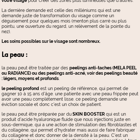
votre visage
pour créer des zones plus lumineuses que d'autres.
La dernière demande est celle des milléniums qui est une
demande juste de transformation du visage comme un
déguisement pour quelques mois (menton plus carré ou plus
pointu, une ouverture du regard, un relèvement de la pointe du
nez).
Les soins possibles sur le visage sont nombreux.
La peau :
la peau peut être traitée par des
peelings anti-taches (MELA PEEL
ou RADIANCE) ou des peelings anti-acné, voir des peelings beauté
: légers, moyens et profonds
.
le peeling profond
est un peeling de référence, qui permet de
gagner 10 à 15 ans d'âge. une patiente avec une peau frippée peut
avoir une peau complètement lisse. ce peeling demande une
éviction sociale et donc c'est un choix de patient.
le peau peut être préparée par du
SKIN BOOSTER
qui est un
produit d'acide hyaluronique fluide que nous injections juste en
sous-dermique, qui a une action de stimulation des fibroblastes et
du collagène, qui permet d'hydrater mais aussi de faire fabriquer
du collagène et donc donner de la densité à la peau. C'est un