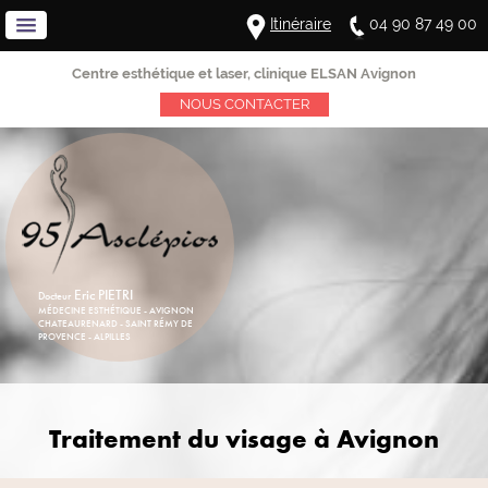
Itinéraire
04 90 87 49 00
Centre esthétique et laser, clinique ELSAN Avignon
NOUS CONTACTER
Eric PIETRI
Docteur
MÉDECINE ESTHÉTIQUE - AVIGNON
CHATEAURENARD - SAINT RÉMY DE
PROVENCE - ALPILLES
Traitement
du visage
à Avignon